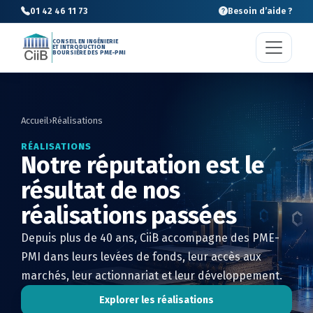
01 42 46 11 73
Besoin d’aide ?
CONSEIL EN INGÉNIERIE
ET INTRODUCTION
BOURSIÈRE DES PME-PMI
Accueil
›
Réalisations
RÉALISATIONS
Notre réputation est le
résultat de nos
réalisations passées
Depuis plus de 40 ans, CiiB accompagne des PME-
PMI dans leurs levées de fonds, leur accès aux
marchés, leur actionnariat et leur développement.
Explorer les réalisations