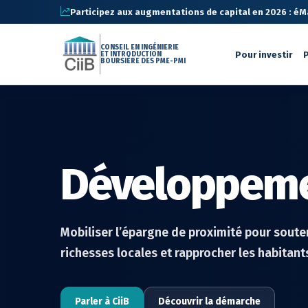
Participez aux augmentations de capital en 2026 : éMa 
CONSEIL EN INGÉNIERIE
Pour investir
P
ET INTRODUCTION
BOURSIÈRE DES PME-PMI
Développemen
Mobiliser l’épargne de proximité pour souten
richesses locales et rapprocher les habitants
Parler à CiiB
Découvrir la démarche