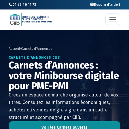
01 42 46 11 73
Besoin d’aide ?
CONSEIL EN INGÉNIERIE
ET INTRODUCTION
BOURSIÈRE DES PME-PMI
Accueil
›
Carnets d’Annonces
CARNETS D’ANNONCES CIIB
Carnets d’Annonces :
votre Minibourse digitale
pour PME-PMI
Créez un espace de marché organisé autour de vos
titres. Consultez les informations économiques,
achetez ou vendez de gré à gré dans un cadre
structuré et accompagné par CiiB.
Voir les Carnets ouverts