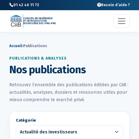
01 42 46 11 73
Besoin d’aide ?
CONSEIL EN INGÉNIERIE
ET INTRODUCTION
BOURSIÈRE DES PME-PMI
Accueil
›
Publications
PUBLICATIONS & ANALYSES
Nos publications
Retrouvez l’ensemble des publications éditées par CiiB :
actualités, analyses, dossiers et ressources utiles pour
mieux comprendre le marché privé.
Catégorie