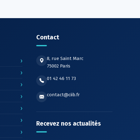
Contact
8, rue Saint Marc
›
75002 Paris
›
01 42 46 11 73
›
contact@ciib.fr
›
›
›
Recevez nos actualités
›