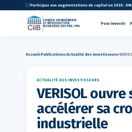
Participez aux augmentations de capital en 2026 : éMa 
CONSEIL EN INGÉNIERIE
Pour investir
P
ET INTRODUCTION
BOURSIÈRE DES PME-PMI
Accueil
›
Publications
›
Actualité des investisseurs
›
VERISO
ACTUALITÉ DES INVESTISSEURS
VERISOL ouvre 
accélérer sa cr
industrielle