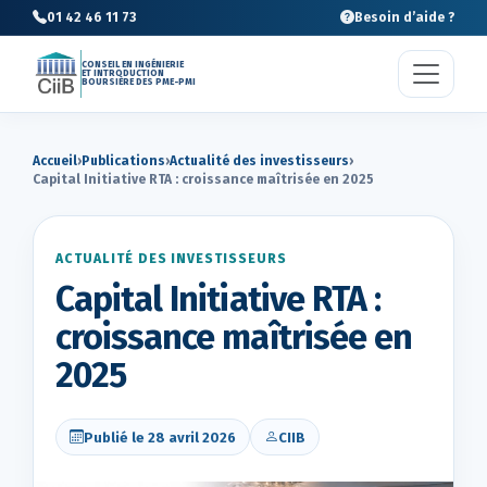
01 42 46 11 73
Besoin d’aide ?
CONSEIL EN INGÉNIERIE
ET INTRODUCTION
BOURSIÈRE DES PME-PMI
Accueil
›
Publications
›
Actualité des investisseurs
›
Capital Initiative RTA : croissance maîtrisée en 2025
ACTUALITÉ DES INVESTISSEURS
Capital Initiative RTA :
croissance maîtrisée en
2025
Publié le 28 avril 2026
CIIB