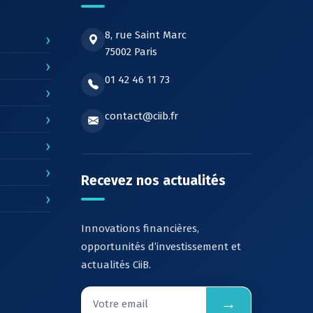
8, rue Saint Marc
›
75002 Paris
›
01 42 46 11 73
›
contact@ciib.fr
›
›
›
Recevez nos actualités
›
Innovations financières,
opportunités d’investissement et
actualités CiiB.
→