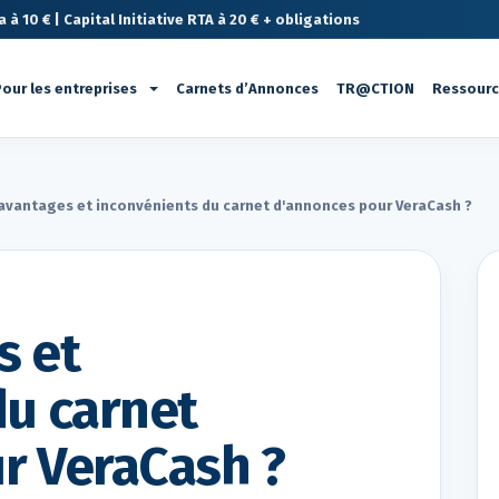
à 10 € | Capital Initiative RTA à 20 € + obligations
our les entreprises
Carnets d’Annonces
TR@CTION
Ressour
avantages et inconvénients du carnet d'annonces pour VeraCash ?
s et
du carnet
r VeraCash ?