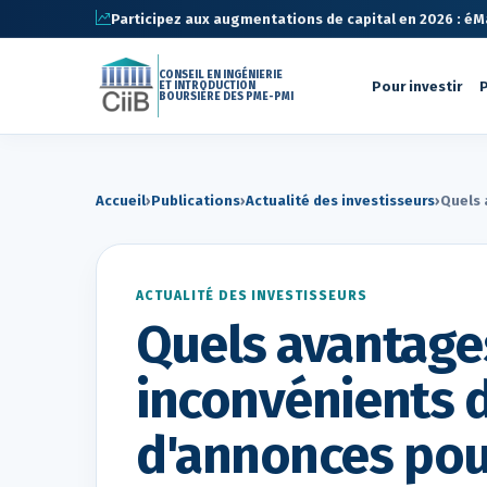
Participez aux augmentations de capital en 2026 : éMa 
CONSEIL EN INGÉNIERIE
Pour investir
P
ET INTRODUCTION
BOURSIÈRE DES PME-PMI
Accueil
›
Publications
›
Actualité des investisseurs
›
Quels 
ACTUALITÉ DES INVESTISSEURS
Quels avantage
inconvénients 
d'annonces pou