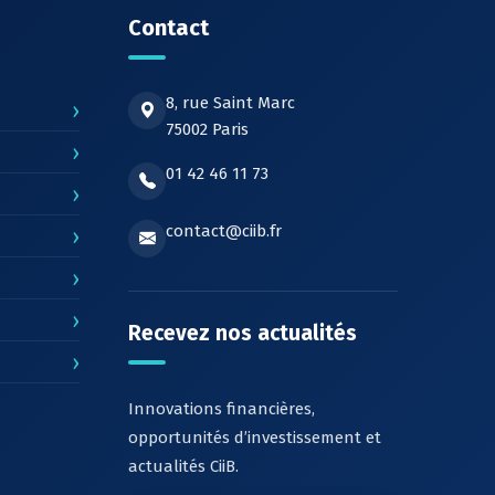
Contact
8, rue Saint Marc
›
75002 Paris
›
01 42 46 11 73
›
contact@ciib.fr
›
›
›
Recevez nos actualités
›
Innovations financières,
opportunités d’investissement et
actualités CiiB.