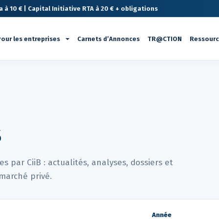
à 10 € | Capital Initiative RTA à 20 € + obligations
our les entreprises
Carnets d’Annonces
TR@CTION
Ressour
s
 par CiiB : actualités, analyses, dossiers et
marché privé.
Année