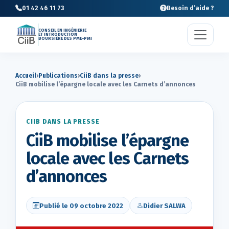
01 42 46 11 73
Besoin d’aide ?
CONSEIL EN INGÉNIERIE
ET INTRODUCTION
BOURSIÈRE DES PME-PMI
Accueil
›
Publications
›
CiiB dans la presse
›
CiiB mobilise l’épargne locale avec les Carnets d’annonces
CIIB DANS LA PRESSE
CiiB mobilise l’épargne
locale avec les Carnets
d’annonces
Publié le 09 octobre 2022
Didier SALWA