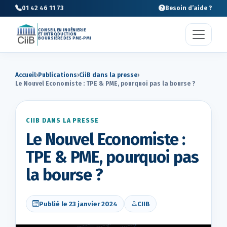
01 42 46 11 73
Besoin d’aide ?
CONSEIL EN INGÉNIERIE
ET INTRODUCTION
BOURSIÈRE DES PME-PMI
Accueil
›
Publications
›
CiiB dans la presse
›
Le Nouvel Economiste : TPE & PME, pourquoi pas la bourse ?
CIIB DANS LA PRESSE
Le Nouvel Economiste :
TPE & PME, pourquoi pas
la bourse ?
Publié le 23 janvier 2024
CIIB