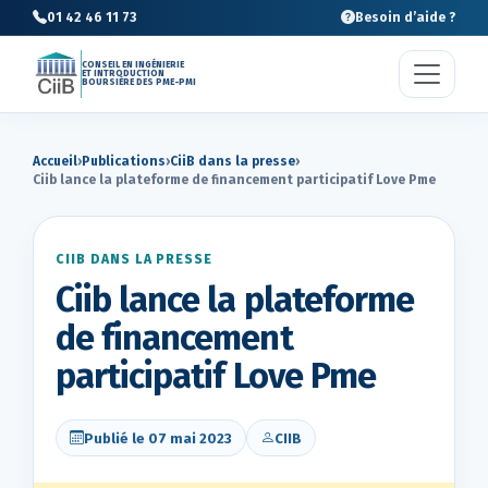
01 42 46 11 73
Besoin d’aide ?
CONSEIL EN INGÉNIERIE
ET INTRODUCTION
BOURSIÈRE DES PME-PMI
Accueil
›
Publications
›
CiiB dans la presse
›
Ciib lance la plateforme de financement participatif Love Pme
CIIB DANS LA PRESSE
Ciib lance la plateforme
de financement
participatif Love Pme
Publié le 07 mai 2023
CIIB