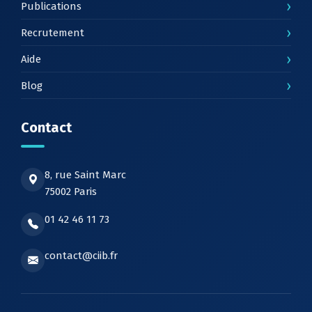
›
Publications
›
Recrutement
›
Aide
›
Blog
Contact
8, rue Saint Marc
75002 Paris
01 42 46 11 73
contact@ciib.fr