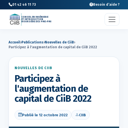
01 42 46 11 73
Besoin d’aide ?
CONSEIL EN INGÉNIERIE
ET INTRODUCTION
BOURSIÈRE DES PME-PMI
Accueil
›
Publications
›
Nouvelles de CiiB
›
Participez à l'augmentation de capital de CiiB 2022
NOUVELLES DE CIIB
Participez à
l'augmentation de
capital de CiiB 2022
Publié le 12 octobre 2022
CIIB