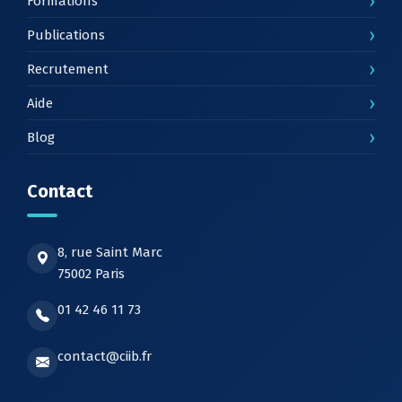
›
Formations
›
Publications
›
Recrutement
›
Aide
›
Blog
Contact
8, rue Saint Marc
75002 Paris
01 42 46 11 73
contact@ciib.fr