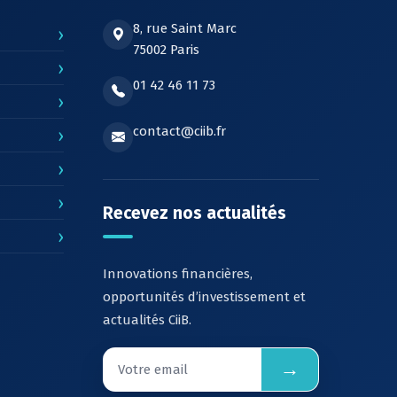
8, rue Saint Marc
›
75002 Paris
›
01 42 46 11 73
›
contact@ciib.fr
›
›
›
Recevez nos actualités
›
Innovations financières,
opportunités d’investissement et
actualités CiiB.
→