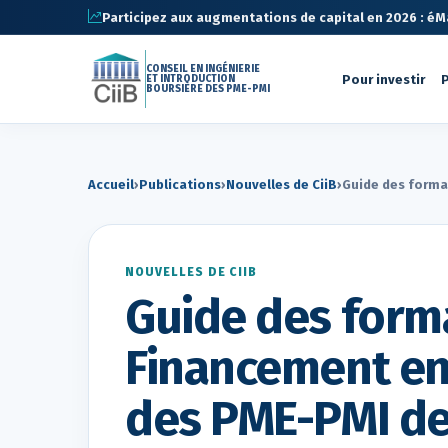
Participez aux augmentations de capital en 2026 : éMa 
CONSEIL EN INGÉNIERIE
Pour investir
P
ET INTRODUCTION
BOURSIÈRE DES PME-PMI
Accueil
›
Publications
›
Nouvelles de CiiB
›
Guide des forma
NOUVELLES DE CIIB
Guide des forma
Financement en
des PME-PMI de