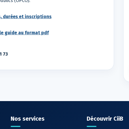
ublics (OPCO).
 durées et inscriptions
le guide au format pdf
1 73
Nos services
Découvrir CiiB