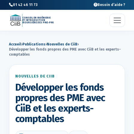
01 42 46 11 73
Besoin d’aide ?
CONSEIL EN INGÉNIERIE
ET INTRODUCTION
BOURSIÈRE DES PME-PMI
Accueil
›
Publications
›
Nouvelles de CiiB
›
Développer les fonds propres des PME avec CiiB et les experts-
comptables
NOUVELLES DE CIIB
Développer les fonds
propres des PME avec
CiiB et les experts-
comptables