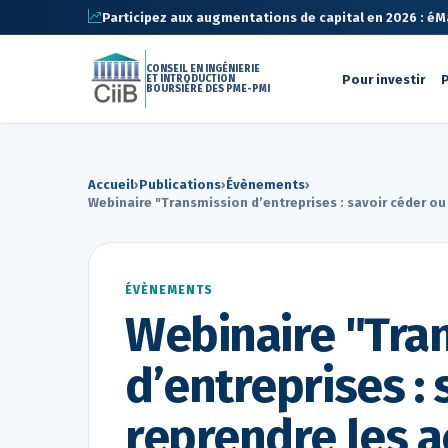
Participez aux augmentations de capital en 2026 : éMa 
CONSEIL EN INGÉNIERIE
Pour investir
P
ET INTRODUCTION
BOURSIÈRE DES PME-PMI
Accueil
›
Publications
›
Évènements
›
Webinaire "Transmission d’entreprises : savoir céder ou 
ÉVÈNEMENTS
Webinaire "Tra
d’entreprises :
reprendre les a