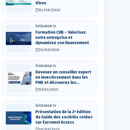
titres
04/06/2026
ÉVÈNEMENTS
Formation CIIB – Valorisez
votre entreprise et
dynamisez son financement
26/03/2026
ÉVÈNEMENTS
Devenez un conseiller expert
en investissement dans les
PME et découvrez les
opportunités des marchés
03/12/2025
d’actions OTC
ÉVÈNEMENTS
Présentation de la 2ᵉ édition
du Guide des sociétés cotées
sur Euronext Access
26/09/2025