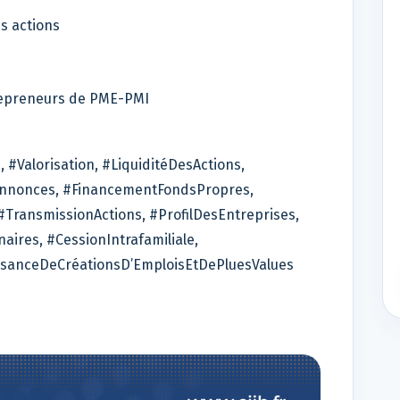
es actions
t repreneurs de PME-PMI
, #Valorisation, #LiquiditéDesActions,
Annonces, #FinancementFondsPropres,
#TransmissionActions, #ProfilDesEntreprises,
aires, #CessionIntrafamiliale,
issanceDeCréationsD’EmploisEtDePluesValues