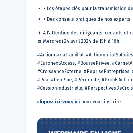
• Les étapes clés pour la transmission d
• Des conseils pratiques de nos experts
👦 A l’attention des dirigeants, cédants e
📅 Mercredi 24 avril 2024 de 15h à 16h
#ActionnariatFamilial, #ActionnariatSalariés
#EuronextAccess, #BoursePrivée, #Carnet
#CroissanceExterne, #RepriseEntreprises, 
#Pea, #PeaPme, #Pérennité, #ProfilsActionn
#CessionIndustrielle, #PerspectivesDeCro
cliquez ici-vous ici
pour vous inscrire.