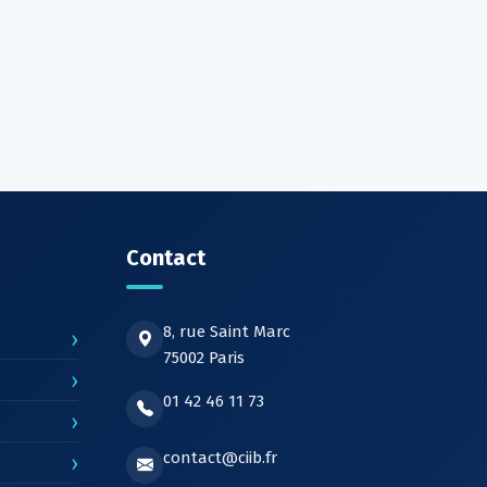
Contact
8, rue Saint Marc
›
75002 Paris
›
01 42 46 11 73
›
contact@ciib.fr
›