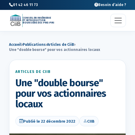
01 42 46 11 73
Besoin d’aide ?
CONSEIL EN INGÉNIERIE
ET INTRODUCTION
BOURSIÈRE DES PME-PMI
Accueil
›
Publications
›
Articles de CiiB
›
Une "double bourse" pour vos actionnaires locaux
ARTICLES DE CIIB
Une "double bourse"
pour vos actionnaires
locaux
Publié le 22 décembre 2022
CIIB