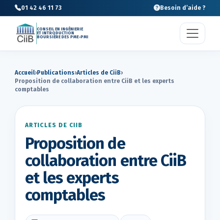
01 42 46 11 73
Besoin d’aide ?
CONSEIL EN INGÉNIERIE
ET INTRODUCTION
BOURSIÈRE DES PME-PMI
Accueil
›
Publications
›
Articles de CiiB
›
Proposition de collaboration entre CiiB et les experts
comptables
ARTICLES DE CIIB
Proposition de
collaboration entre CiiB
et les experts
comptables