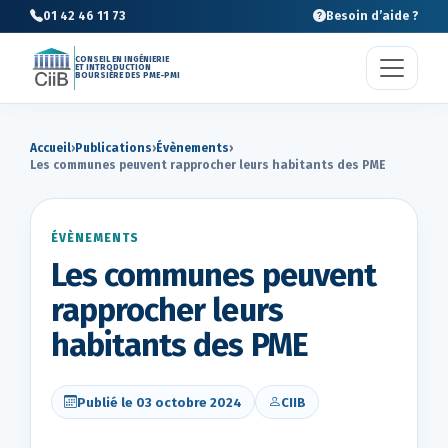
01 42 46 11 73
Besoin d’aide ?
CONSEIL EN INGÉNIERIE
ET INTRODUCTION
BOURSIÈRE DES PME-PMI
Accueil
›
Publications
›
Évènements
›
Les communes peuvent rapprocher leurs habitants des PME
ÉVÈNEMENTS
Les communes peuvent
rapprocher leurs
habitants des PME
Publié le 03 octobre 2024
CIIB