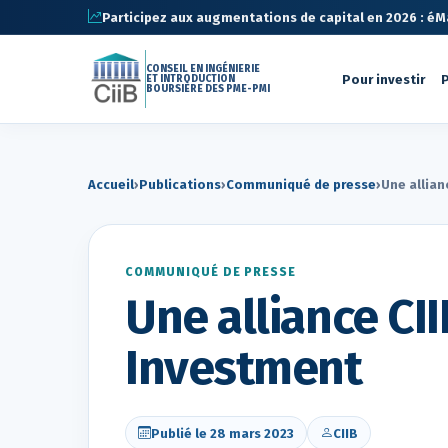
Participez aux augmentations de capital en 2026 : éMa 
CONSEIL EN INGÉNIERIE
Pour investir
P
ET INTRODUCTION
BOURSIÈRE DES PME-PMI
Accueil
›
Publications
›
Communiqué de presse
›
Une allian
COMMUNIQUÉ DE PRESSE
Une alliance CII
Investment
Publié le 28 mars 2023
CIIB