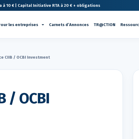
à 10 € | Capital Initiative RTA à 20 € + obligations
our les entreprises
Carnets d’Annonces
TR@CTION
Ressour
ce CIIB / OCBI Investment
B / OCBI