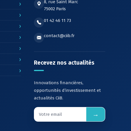
8, rue Saint Marc
›
75002 Paris
›
01 42 46 11 73
›
contact@ciib.fr
›
›
›
Recevez nos actualités
›
Innovations financières,
opportunités d’investissement et
actualités CiiB.
→