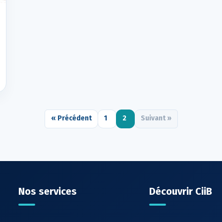
« Précédent
1
2
Suivant »
Nos services
Découvrir CiiB