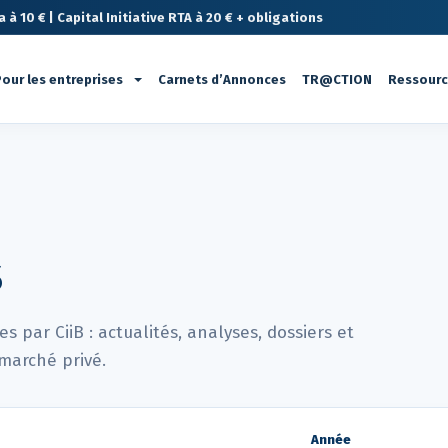
à 10 € | Capital Initiative RTA à 20 € + obligations
our les entreprises
Carnets d’Annonces
TR@CTION
Ressour
s
 par CiiB : actualités, analyses, dossiers et
marché privé.
Année