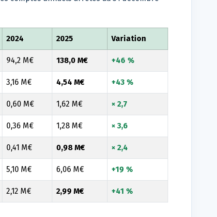
2024
2025
Variation
94,2 M€
138,0 M€
+46 %
3,16 M€
4,54 M€
+43 %
0,60 M€
1,62 M€
× 2,7
0,36 M€
1,28 M€
× 3,6
0,41 M€
0,98 M€
× 2,4
5,10 M€
6,06 M€
+19 %
2,12 M€
2,99 M€
+41 %