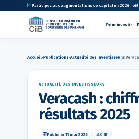
Participez aux augmentations de capital en 2026 : éMa 
CONSEIL EN INGÉNIERIE
Pour investir
P
ET INTRODUCTION
BOURSIÈRE DES PME-PMI
Accueil
›
Publications
›
Actualité des investisseurs
›
Veraca
ACTUALITÉ DES INVESTISSEURS
Veracash : chiff
résultats 2025
Publié le 11 mai 2026
CIIB